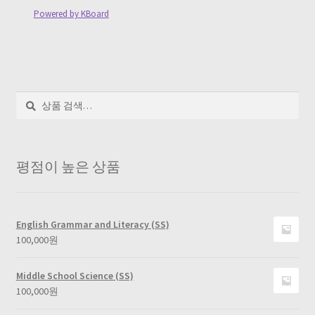
Powered by KBoard
검
색
평점이 높은 상품
English Grammar and Literacy (SS)
100,000
원
Middle School Science (SS)
100,000
원