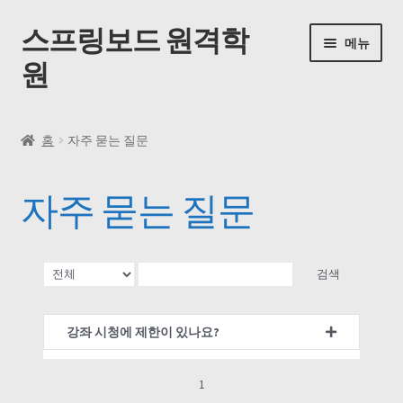
스프링보드 원격학
메뉴
원
홈
홈
자주 묻는 질문
동영상 수업
자주 묻는 질문
내 계정
내 강의실
검색
자주 묻는 질문
강좌 시청에 제한이 있나요?
공지사항
1