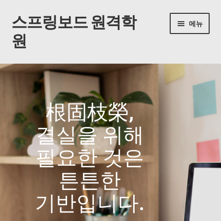
스프링보드 원격학
메뉴
원
홈
동영상 수업
根固枝榮,
내 계정
결실을 위해
내 강의실
필요한 것은
자주 묻는 질문
튼튼한
공지사항
기반입니다.