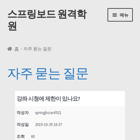
스프링보드 원격학
메뉴
원
홈
홈
자주 묻는 질문
동영상 수업
자주 묻는 질문
내 계정
내 강의실
강좌 시청에 제한이 있나요?
자주 묻는 질문
작성자
springboard921
공지사항
작성일
2019-10-29 16:37
조회
60